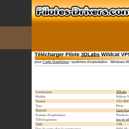
Télécharger Pilote
3DLabs
Wildcat VP5
pour
Carte Graphique
/ systèmes d'exploitation : Windows 
Constructeur
3DLabs
Modèle
Wildcat 
Version
3.01.084
Type
Pilote
Matériel
Carte Gr
Système d'exploitation
Windows
Téléchargement
lien de t
Taille
3.68
Date de sortie chez le constructeur
0000-00-