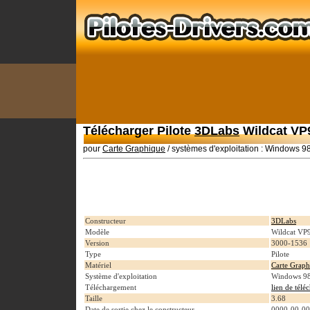
Télécharger Pilote
3DLabs
Wildcat VP
pour
Carte Graphique
/ systèmes d'exploitation : Windows 
Constructeur
3DLabs
Modèle
Wildcat VP
Version
3000-1536
Type
Pilote
Matériel
Carte Graph
Système d'exploitation
Windows 9
Téléchargement
lien de tél
Taille
3.68
Date de sortie chez le constructeur
0000-00-00